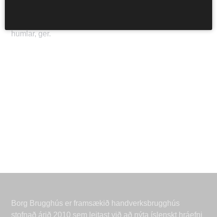
Innihaldsefni: Vatn, maltað
bygg
, maltaður
rúgur
,
humlar, ger.
Borg Brugghús er framsækið handverksbrugghús
stofnað árið 2010 sem leitast við að nýta íslenskt hráefni