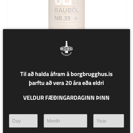
NR. 39 SKÚLI
Til að halda áfram á borgbrugghus.is
þarftu að vera 20 ára eða eldri
5% alc./vol.
VELDUR FÆÐINGARDAGINN ÞINN
RAUÐÖL
Fógetinn er rúbínrjóður í vöngum og ilmar af sætu malti
og suðrænum ávöxtum enda frakkinn úttroðinn af
karamellum, mangó og sítrus – eins og sést.