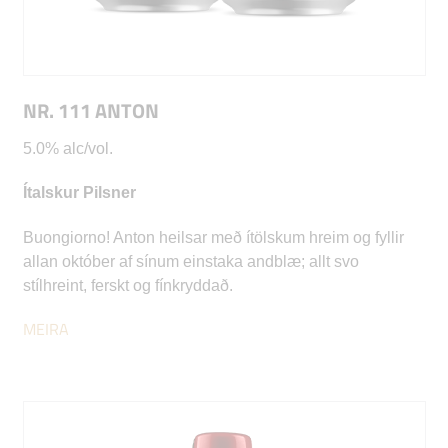
NR. 111 ANTON
5.0% alc/vol.
Ítalskur Pilsner
Buongiorno! Anton heilsar með ítölskum hreim og fyllir
allan október af sínum einstaka andblæ; allt svo
stílhreint, ferskt og fínkryddað.
MEIRA