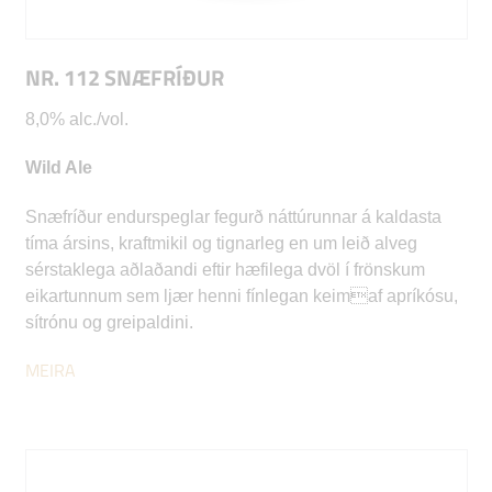
NR. 112 SNÆFRÍÐUR
8,0% alc./vol.
Wild Ale
Snæfríður endurspeglar fegurð náttúrunnar á kaldasta
tíma ársins, kraftmikil og tignarleg en um leið alveg
sérstaklega aðlaðandi eftir hæfilega dvöl í frönskum
eikartunnum sem ljær henni fínlegan keimaf apríkósu,
sítrónu og greipaldini.
MEIRA