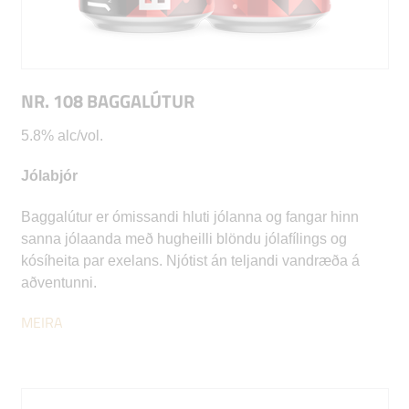
NR. 108 BAGGALÚTUR
5.8% alc/vol.
Jólabjór
Baggalútur er ómissandi hluti jólanna og fangar hinn
sanna jólaanda með hugheilli blöndu jólafílings og
kósíheita par exelans. Njótist án teljandi vandræða á
aðventunni.
MEIRA