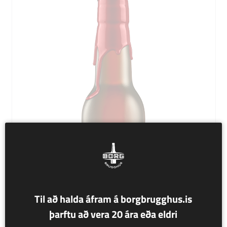
Til að halda áfram á borgbrugghus.is
þarftu að vera 20 ára eða eldri