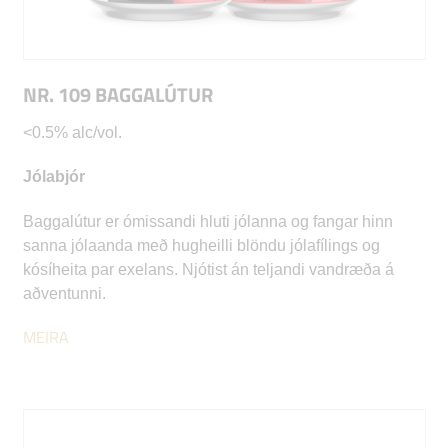
NR. 109 BAGGALÚTUR
<0.5% alc/vol.
Jólabjór
Baggalútur er ómissandi hluti jólanna og fangar hinn
sanna jólaanda með hugheilli blöndu jólafílings og
kósíheita par exelans. Njótist án teljandi vandræða á
aðventunni.
MEIRA