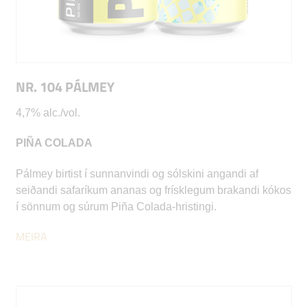
NR. 104 PÁLMEY
4,7% alc./vol.
PIÑA COLADA
Pálmey birtist í sunnanvindi og sólskini angandi af
seiðandi safaríkum ananas og frísklegum brakandi kókos
í sönnum og súrum Piña Colada-hristingi.
MEIRA