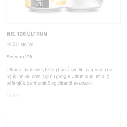
NR. 106 ÚLFRÚN
<0.5% alc./vol.
Session IPA
Úlfrún er kraftmikil, líkt og hún á kyn til, margbrotin en
mjúk inn við bein. Og nú gengur Úlfrún laus um allt;
þófamjúk, þurrhumluð og ýlfrandi ávaxtarík.
MEIRA