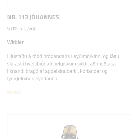
NR. 113 JÓHANNES
5.0% alc./vol.
Witbier
Hlustaðu á rödd hrópandans í eyðimörkinni og láttu
skírast í hveitibjór að belgískum sið til að meðtaka
líknandi bragð af appelsínuberki, kóríander og
fyrirgefningu syndanna.
MEIRA