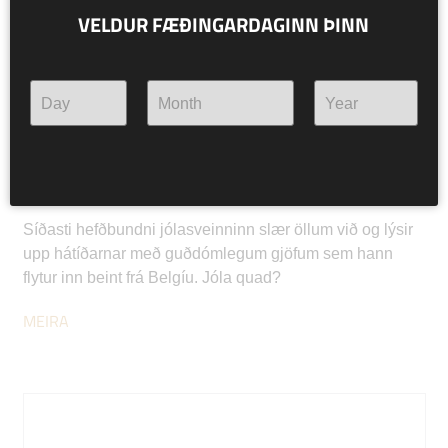
VELDUR FÆÐINGARDAGINN ÞINN
NR. 110 KERTASNÍKIR
10.5% alc/vol.
QUADRUPEL
Síðasti hefðbundni jólasveinninn slær öllum við og lýsir
upp hátíðarnar með guðdómlegum gjöfum sem hann
flytur inn beint frá Belgíu. Jóla quad?
MEIRA