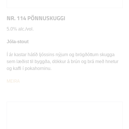
NR. 114 PÖNNUSKUGGI
5.0% alc./vol.
Jóla-stout
Í ár kastar hátíð ljóssins nýjum og brögðóttum skugga
sem læðist til byggða, dökkur á brún og brá með hnetur
og kaffi í pokahorninu.
MEIRA