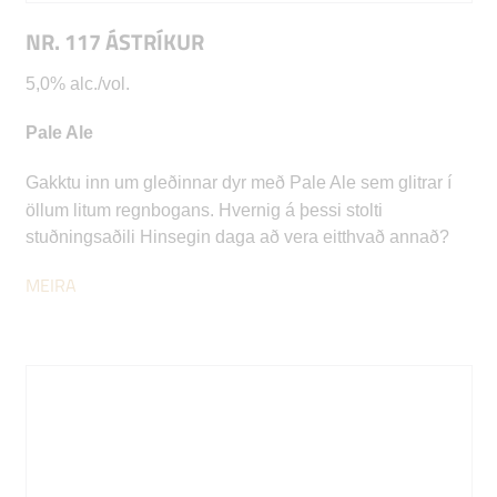
NR. 117 ÁSTRÍKUR
5,0% alc./vol.
Pale Ale
Gakktu inn um gleðinnar dyr með Pale Ale sem glitrar í
öllum litum regnbogans. Hvernig á þessi stolti
stuðningsaðili Hinsegin daga að vera eitthvað annað?
MEIRA