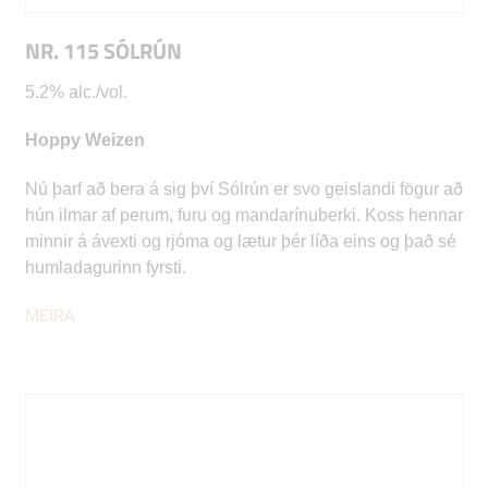
NR. 115 SÓLRÚN
5.2% alc./vol.
Hoppy Weizen
Nú þarf að bera á sig því Sólrún er svo geislandi fögur að
hún ilmar af perum, furu og mandarínuberki. Koss hennar
minnir á ávexti og rjóma og lætur þér líða eins og það sé
humladagurinn fyrsti.
MEIRA