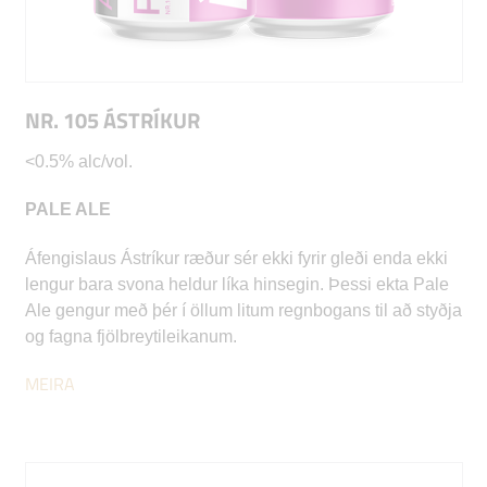
NR. 105 ÁSTRÍKUR
<0.5% alc/vol.
PALE ALE
Áfengislaus Ástríkur ræður sér ekki fyrir gleði enda ekki
lengur bara svona heldur líka hinsegin. Þessi ekta Pale
Ale gengur með þér í öllum litum regnbogans til að styðja
og fagna fjölbreytileikanum.
MEIRA