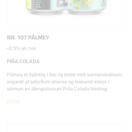
NR. 107 PÁLMEY
<0.5% alc./vol.
PIÑA COLADA
Pálmey er frjálsleg í fasi og birtist með sunnanvindinum,
angandi af safaríkum ananas og brakandi kókos í
sönnum en áfengislausum Piña Colada-hristingi.
MEIRA