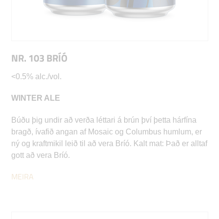
NR. 103 BRÍÓ
<0.5% alc./vol.
WINTER ALE
Búðu þig undir að verða léttari á brún því þetta hárfína
bragð, ívafið angan af Mosaic og Columbus humlum, er
ný og kraftmikil leið til að vera Bríó. Kalt mat: Það er alltaf
gott að vera Bríó.
MEIRA