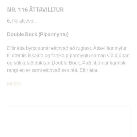
NR. 116 ÁTTAVILLTUR
6,7% alc./vol.
Double Bock (Piparmyntu)
Eftir átta byrja sumir eitthvað að ruglast. Áttavilltur mylur
til dæmis ískalda og ferska piparmyntu saman við djúpan
og súkkulaðidökkan Double Bock. Það hljómar kannski
rangt en er samt eitthvað svo rétt. Eftir átta.
MEIRA