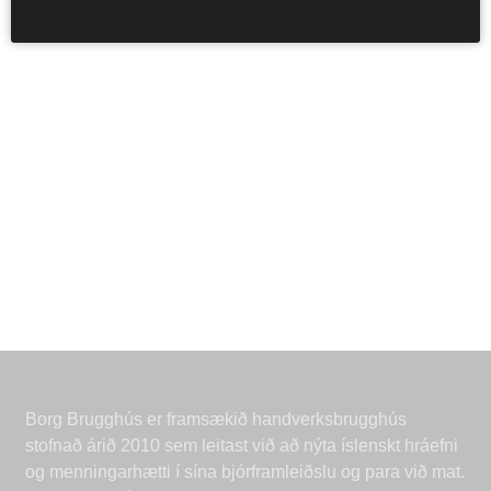
fara ljósum logum um heimsbyggðina.
Borg Brugghús er framsækið handverksbrugghús
stofnað árið 2010 sem leitast við að nýta íslenskt hráefni
og menningarhætti í sína bjórframleiðslu og para við mat.