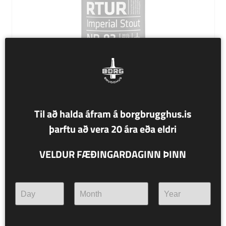
Til að halda áfram á borgbrugghus.is
NR. 93 SURTUR
þarftu að vera 20 ára eða eldri
11% alc./vol.
VELDUR FÆÐINGARDAGINN ÞINN
Imperial Stout
2022 Bourbon tunnuþroskaður
Surtur er bjór í jötunmóð. Að þessu sinni býður hann upp
á kaffi meðan hann safnar kröftum og býr sig undir að